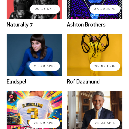
DO 15 OKT.
ZA 19 JUN.
Naturally 7
Ashton Brothers
VR 30 APR.
WO 03 FEB.
Eindspel
Rof Daaimund
VR 09 APR.
VR 23 APR.