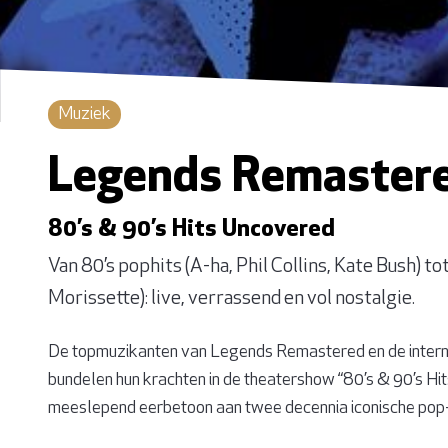
Muziek
Legends Remastere
80’s & 90’s Hits Uncovered
Van 80’s pophits (A-ha, Phil Collins, Kate Bush) t
Morissette): live, verrassend en vol nostalgie.
De topmuzikanten van Legends Remastered en de inter
bundelen hun krachten in de theatershow “80’s & 90’s Hi
meeslepend eerbetoon aan twee decennia iconische pop-