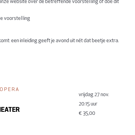
onze website over de betreffende voorstelling of doe dit
e voorstelling
mt: een inleiding geeft je avond uit nét dat beetje extra.
/ OPERA
vrijdag 27 nov.
20:15 uur
EATER
€ 35,00