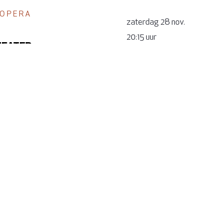
/ OPERA
zaterdag 28 nov.
20:15 uur
EATER
€ 35,00
/ OPERA
zondag 29 nov.
14:30 uur
EATER
€ 35,00