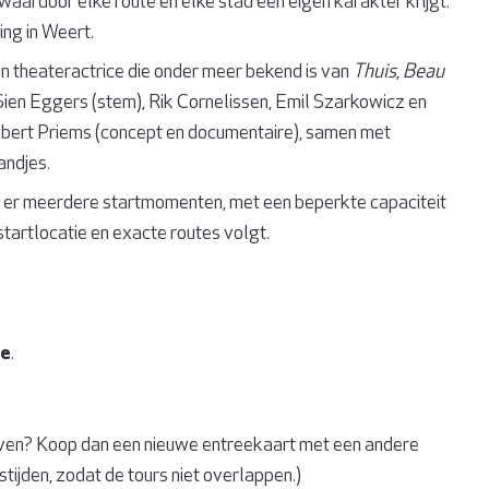
aardoor elke route en elke stad een eigen karakter krijgt.
ng in Weert.
n theateractrice die onder meer bekend is van
Thuis
,
Beau
Sien Eggers (stem), Rik Cornelissen, Emil Szarkowicz en
Lubert Priems (concept en documentaire), samen met
andjes.
jn er meerdere startmomenten, met een beperkte capaciteit
tartlocatie en exacte routes volgt.
te
.
even? Koop dan een nieuwe entreekaart met een andere
tijden, zodat de tours niet overlappen.)