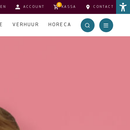
0
TEN
ACCOUNT
KASSA
CONTACT
E
VERHUUR
HORECA