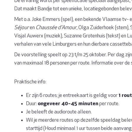
De ervaring wordt per speellocatie speciaal aangepast, w
Dat maakt Bandje tot een unieke, locatiegebonden belevi
Met o.a. Joke Emmers (spel), een bekende Vlaamse tv- e
Séjour
en
Chaussée d'Amour
, Olga Zuiderhoek (stem), 
Visjal Auwerx (muziek), Suzanne Grotenhuis (tekst) en 
verhalen van vele Limburgers en hun dierbare cassetteb
De voorstelling speelt op 23 t/m 25 oktober. Per dag zi
van maximaal 18 personen per route. Informatie over de s
Praktische info:
Er zijn 6 routes; je entreekaart is geldig voor
1 rou
Duur:
ongeveer 40–45 minuten
per route.
Je beleeft de audioroute alleen.
Wil je meerdere routes op dezelfde speeldag bel
starttijd (Houd minimaal 1 uur tussen beide aanvangs