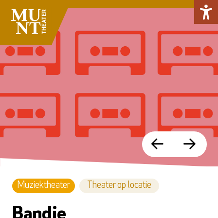
Muziektheater
Theater op locatie
Bandje