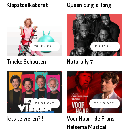
Klapstoelkabaret
Queen Sing-a-long
WO 07 OKT.
DO 15 OKT.
Tineke Schouten
Naturally 7
ZA 31 OKT.
DO 10 DEC.
Iets te vieren? !
Voor Haar - de Frans
Halsema Musical