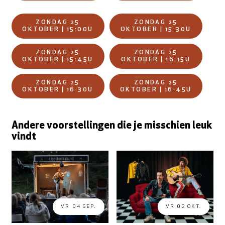
ZONDAG 25
ZONDAG 25
OKTOBER | 15:00U
OKTOBER | 15:30U
ZONDAG 25
ZONDAG 25
OKTOBER | 15:45U
OKTOBER | 16:15U
ZONDAG 25
ZONDAG 25
OKTOBER | 16:30U
OKTOBER | 16:45U
Andere voorstellingen die je misschien leuk
vindt
VR 04 SEP.
VR 02 OKT.