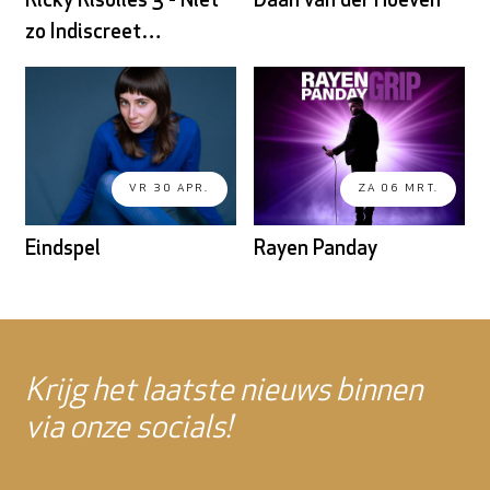
Ricky Risolles 3 - Niet
Daan van der Hoeven
zo Indiscreet…
VR 30 APR.
ZA 06 MRT.
Eindspel
Rayen Panday
Krijg het laatste nieuws binnen
via onze socials!