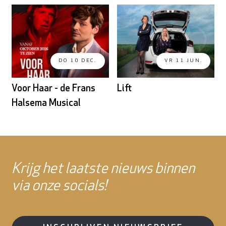
DO 10 DEC.
VR 11 JUN.
Voor Haar - de Frans
Lift
Halsema Musical
Krijg het laatste nieuws binnen
via onze socials!