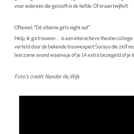
voor iedereen die gelooft in de liefde. Of eraan twijfelt.
Oftewel: “Dé ultieme girls night out”.
Help, ik ga trouwen… is een interactieve theatercollege vo
verteld door de bekende trouwexpert Soraya die zelf nog n
leerzame avond waarna je of je JA extra bezegeld of je t
Foto's credit: Nander de_Wijk