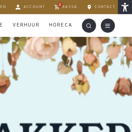
0
TEN
ACCOUNT
KASSA
CONTACT
E
VERHUUR
HORECA