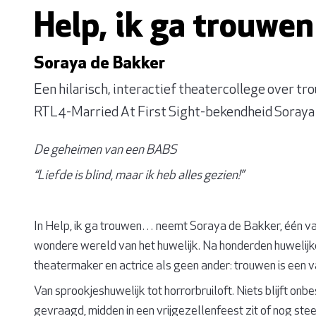
Help, ik ga trouw
Soraya de Bakker
Een hilarisch, interactief theatercollege over tr
RTL4-Married At First Sight-bekendheid Soraya 
De geheimen van een BABS
“Liefde is blind, maar ik heb alles gezien!”
In Help, ik ga trouwen… neemt Soraya de Bakker, één v
wondere wereld van het huwelijk. Na honderden huwelijke
theatermaker en actrice als geen ander: trouwen is een v
Van sprookjeshuwelijk tot horrorbruiloft. Niets blijft onb
gevraagd, midden in een vrijgezellenfeest zit of nog stee