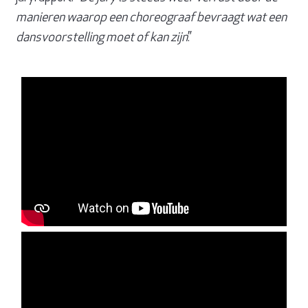
manieren waarop een choreograaf bevraagt wat een
dansvoorstelling moet of kan zijn
.”