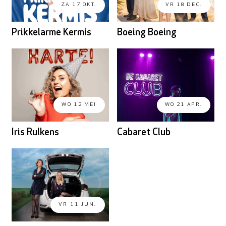
ZA 17 OKT.
VR 18 DEC.
Prikkelarme Kermis
Boeing Boeing
De Cabaret Club - Weert
WO 12 MEI
WO 21 APR.
Iris Rulkens
Cabaret Club
VR 11 JUN.