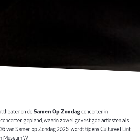
ttheater en de
Samen Op Zondag
concerten in
concerten gepland, waarin zowel gevestigde artiesten als
026 van Samen op Zondag 2026 wordt tijdens Cultureel Lint
in Museum W.