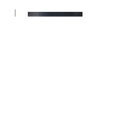
KLASSIEK
Een Weens Ko
Butter Quartet
KLASSIEK
Carmen and ot
piano
Ekaterina Litvi
april 2027