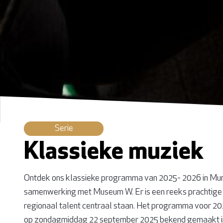
Serie
Klassieke muziek
Ontdek ons klassieke programma van 2025- 2026 in Mun
samenwerking met Museum W. Er is een reeks prachtige 
regionaal talent centraal staan. Het programma voor 2
op zondagmiddag 22 september 2025 bekend gemaakt 