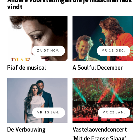
Andere voorstellingen die je misschien leuk
vindt
ZA 07 NOV.
VR 11 DEC.
Piaf de musical
A Soulful December
VR 15 JAN.
VR 29 JAN.
De Verbouwing
Vastelaovendconcert
'Mit de Franse Slaag'