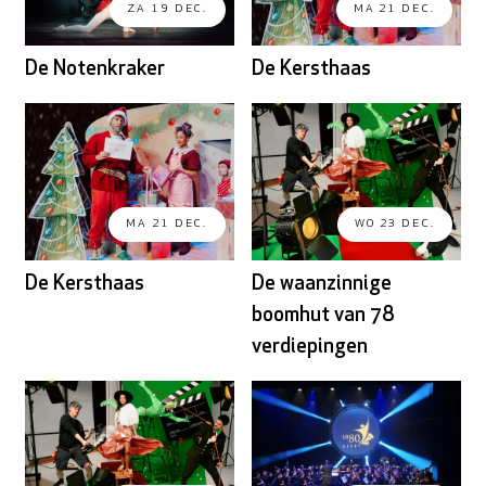
ZA 19 DEC.
MA 21 DEC.
De Notenkraker
De Kersthaas
MA 21 DEC.
WO 23 DEC.
De Kersthaas
De waanzinnige
boomhut van 78
verdiepingen