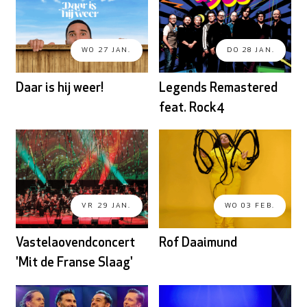
WO 27 JAN.
DO 28 JAN.
Daar is hij weer!
Legends Remastered
feat. Rock4
VR 29 JAN.
WO 03 FEB.
Vastelaovendconcert
Rof Daaimund
'Mit de Franse Slaag'