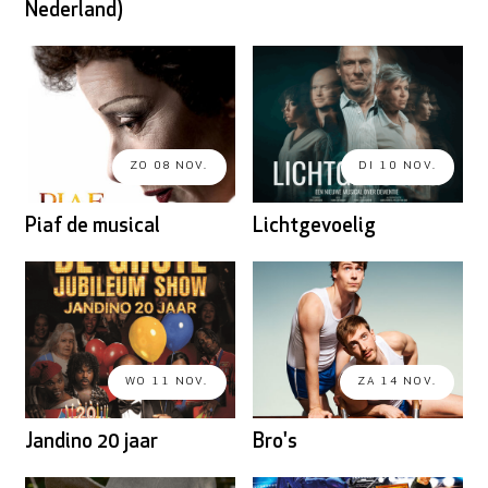
Nederland)
ZO 08 NOV.
DI 10 NOV.
Piaf de musical
Lichtgevoelig
WO 11 NOV.
ZA 14 NOV.
Jandino 20 jaar
Bro's