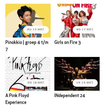
MA 15 MRT.
WO 17 MRT.
Pinokkio | groep 4 t/m
Girls on Fire 3
7
DO 18 MRT.
VR 19 MRT.
A Pink Floyd
INdependent 24
Experience