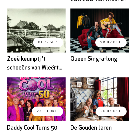
DI 22 SEP.
VR 02 OKT.
Zoeë keumptj 't
Queen Sing-a-long
schoeëns van Wieërt...
ZA 03 OKT.
ZO 04 OKT.
Daddy Cool Turns 50
De Gouden Jaren