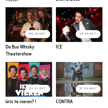
DO 29 OKT.
VR 30 OKT.
De Bus Whisky
ICE
Theatershow
ZA 31 OKT.
DI 03 NOV.
Iets te vieren? !
CONTRA