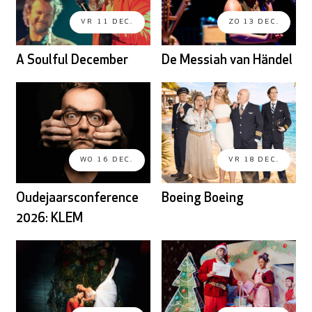
VR 11 DEC.
ZO 13 DEC.
A Soulful December
De Messiah van Händel
WO 16 DEC.
VR 18 DEC.
Oudejaarsconference
Boeing Boeing
2026: KLEM