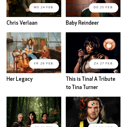
WO 24 FEB.
DO 25 FEB.
Chris Verlaan
Baby Reindeer
VR 26 FEB.
ZA 27 FEB.
Her Legacy
This is Tina! A Tribute
to Tina Turner