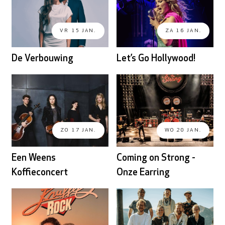
VR 15 JAN.
ZA 16 JAN.
De Verbouwing
Let’s Go Hollywood!
ZO 17 JAN.
WO 20 JAN.
Een Weens
Coming on Strong -
Koffieconcert
Onze Earring