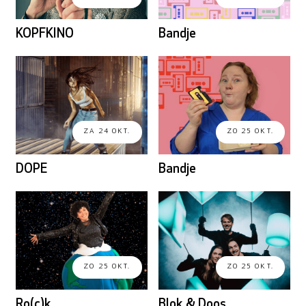
KOPFKINO
Bandje
ZA 24 OKT.
ZO 25 OKT.
DOPE
Bandje
ZO 25 OKT.
ZO 25 OKT.
Ro(c)k
Blok & Doos