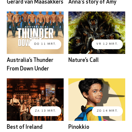
Gerard van Maasakkers
Anna's story of Amy
DO 11 MRT.
VR 12 MRT.
Australia’s Thunder
Nature’s Call
From Down Under
ZA 13 MRT.
ZO 14 MRT.
Best of Ireland
Pinokkio