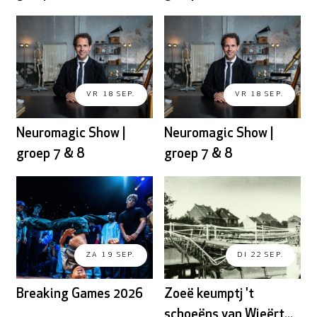
VR 18 SEP.
VR 18 SEP.
Neuromagic Show |
Neuromagic Show |
groep 7 & 8
groep 7 & 8
ZA 19 SEP.
DI 22 SEP.
Breaking Games 2026
Zoeë keumptj 't
schoeëns van Wieërt...