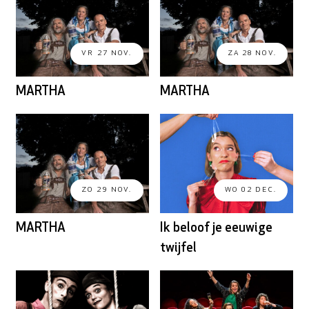
VR 27 NOV.
ZA 28 NOV.
MARTHA
MARTHA
ZO 29 NOV.
WO 02 DEC.
MARTHA
Ik beloof je eeuwige
twijfel