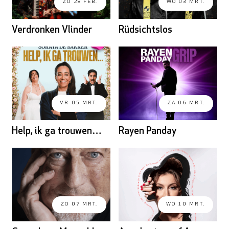
ZO 28 FEB.
WO 03 MRT.
Verdronken Vlinder
Rüdsichtslos
VR 05 MRT.
ZA 06 MRT.
Help, ik ga trouwen…
Rayen Panday
ZO 07 MRT.
WO 10 MRT.