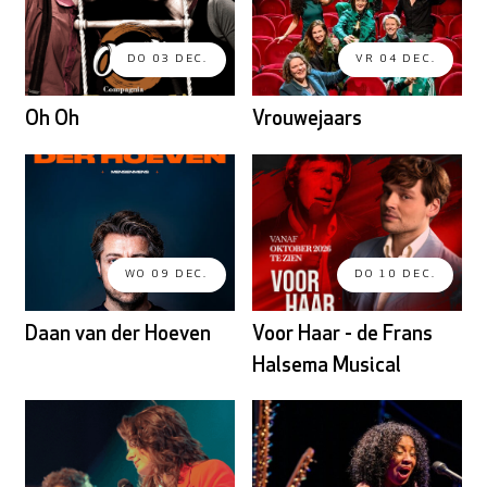
DO 03 DEC.
VR 04 DEC.
Oh Oh
Vrouwejaars
WO 09 DEC.
DO 10 DEC.
Daan van der Hoeven
Voor Haar - de Frans
Halsema Musical