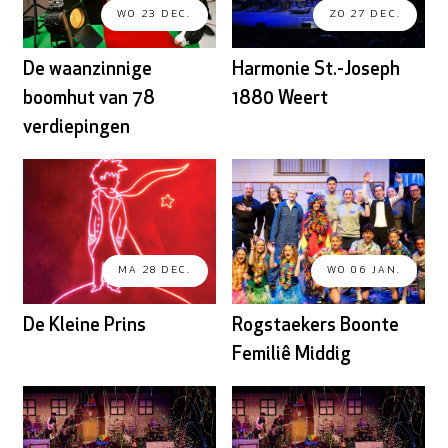
WO 23 DEC.
ZO 27 DEC.
De waanzinnige
Harmonie St.-Joseph
boomhut van 78
1880 Weert
verdiepingen
MA 28 DEC.
WO 06 JAN.
De Kleine Prins
Rogstaekers Boonte
Femiliê Middig