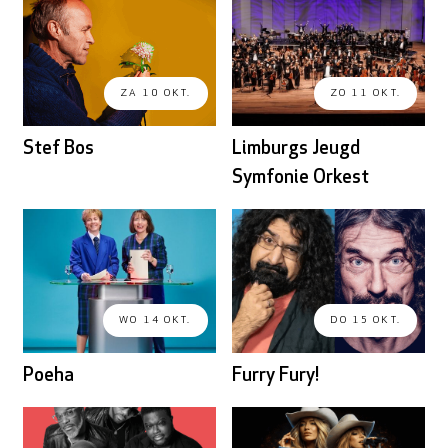
ZA 10 OKT.
ZO 11 OKT.
Stef Bos
Limburgs Jeugd
Symfonie Orkest
WO 14 OKT.
DO 15 OKT.
Poeha
Furry Fury!