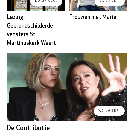
DO 27 AUG.
ZA 05 SEP.
Lezing:
Trouwen met Marie
Gebrandschilderde
vensters St.
Martinuskerk Weert
WO 16 SEP.
De Contributie